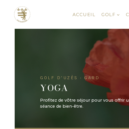
Aller
au
ACCUEIL
GOLF
contenu
GOLF D’UZÈS · GARD
YOGA
Profitez de vôtre séjour pour vous offrir 
séance de bien-être.